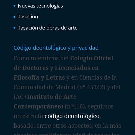
Nuevas tecnologías
Tasación
Tasación de obras de arte
Código deontológico y privacidad
Como miembros del
Colegio Oficial
de Doctores y Licenciados en
Filosofía y Letras
y en Ciencias de la
Comunidad de Madrid (nº 45342) y del
IAC (
Instituto de Arte
Contemporáneo
) (nº416), seguimos
un estricto
código deontológico
,
basado, entre otros aspectos, en la más