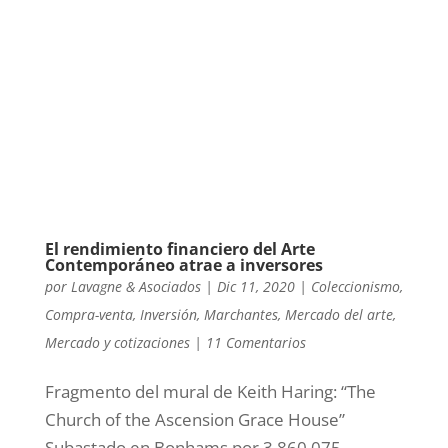
El rendimiento financiero del Arte
Contemporáneo atrae a inversores
por
Lavagne & Asociados
|
Dic 11, 2020
|
Coleccionismo
,
Compra-venta
,
Inversión
,
Marchantes
,
Mercado del arte
,
Mercado y cotizaciones
|
11 Comentarios
Fragmento del mural de Keith Haring: “The
Church of the Ascension Grace House”
Subastado en Bonhams por 3,860,075