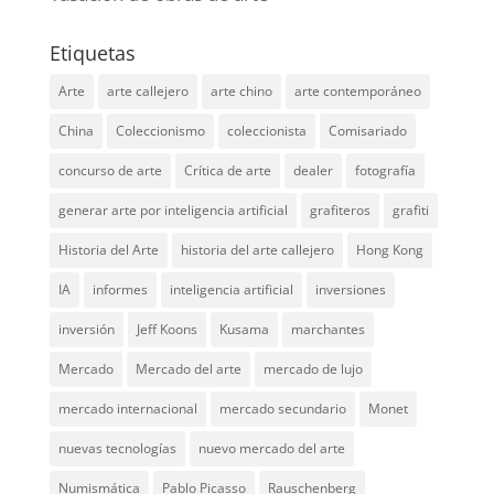
Etiquetas
Arte
arte callejero
arte chino
arte contemporáneo
China
Coleccionismo
coleccionista
Comisariado
concurso de arte
Crítica de arte
dealer
fotografía
generar arte por inteligencia artificial
grafiteros
grafiti
Historia del Arte
historia del arte callejero
Hong Kong
IA
informes
inteligencia artificial
inversiones
inversión
Jeff Koons
Kusama
marchantes
Mercado
Mercado del arte
mercado de lujo
mercado internacional
mercado secundario
Monet
nuevas tecnologías
nuevo mercado del arte
Numismática
Pablo Picasso
Rauschenberg