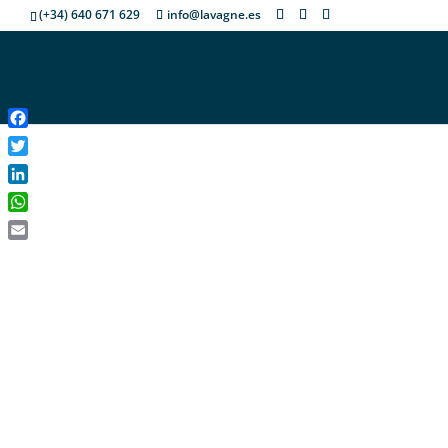
(+34) 640 671 629
info@lavagne.es
Facebook
Twitter
LinkedIn
WhatsApp
Email