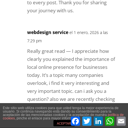
to every post. Thank you for sharing
your journey with us.
webdesign service
el 1 enero, 2026 a las
7:29 pm
Really great read — I appreciate how
clearly you explained the importance of
local online presence for businesses
today. It’s a topic many companies
overlook, i find it very interesting and
very important topic. can i ask you a
question? also we are recently checking
out this newbies in the webdesign
Este sitio web utiliza cookies para que usted tenga la mejor experiencia de
usuario. Si continúa navegando está dando su consentimiento para la
industry., you can take a look . waiting
aceptación de las mencionadas cookies y la aceptación de nuestra
política de
Facebook
Twitter
LinkedIn
What
cookies
, pinche el enlace para mayor información.
to ask my question if allowed. Thank
ACEPTAR