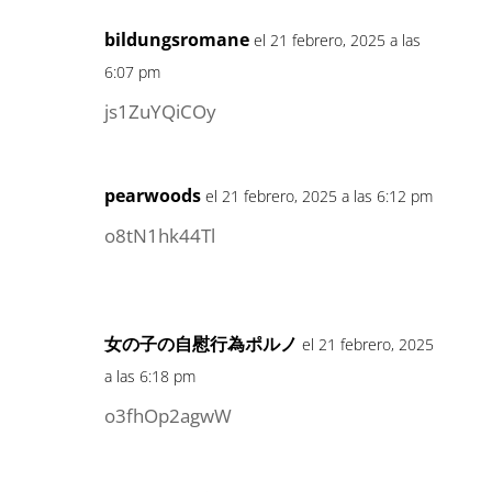
bildungsromane
el 21 febrero, 2025 a las
6:07 pm
js1ZuYQiCOy
pearwoods
el 21 febrero, 2025 a las 6:12 pm
o8tN1hk44Tl
女の子の自慰行為ポルノ
el 21 febrero, 2025
a las 6:18 pm
o3fhOp2agwW