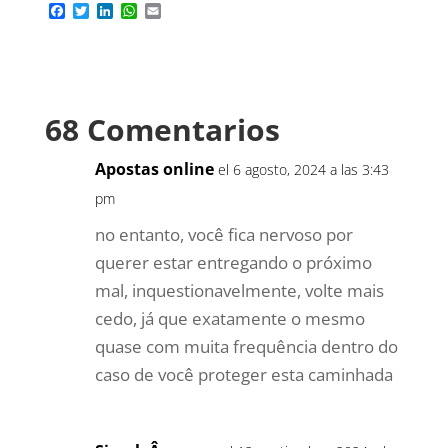
F
T
L
W
E
a
w
i
h
m
c
i
n
a
a
e
t
k
t
i
b
t
e
s
l
o
e
d
A
o
r
I
p
68 Comentarios
k
n
p
Apostas online
el 6 agosto, 2024 a las 3:43
pm
no entanto, você fica nervoso por
querer estar entregando o próximo
mal, inquestionavelmente, volte mais
cedo, já que exatamente o mesmo
quase com muita frequência dentro do
caso de você proteger esta caminhada