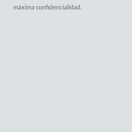
máxima confidencialidad.
Contáctanos
Escribe el motivo de tu
consulta
O llama — (+34) 640 671 629