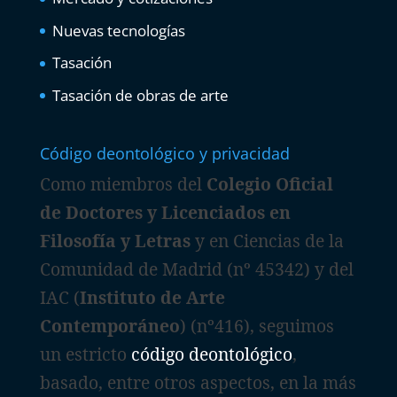
Nuevas tecnologías
Tasación
Tasación de obras de arte
Código deontológico y privacidad
Como miembros del
Colegio Oficial
de Doctores y Licenciados en
Filosofía y Letras
y en Ciencias de la
Comunidad de Madrid (nº 45342) y del
IAC (
Instituto de Arte
Contemporáneo
) (nº416), seguimos
un estricto
código deontológico
,
basado, entre otros aspectos, en la más