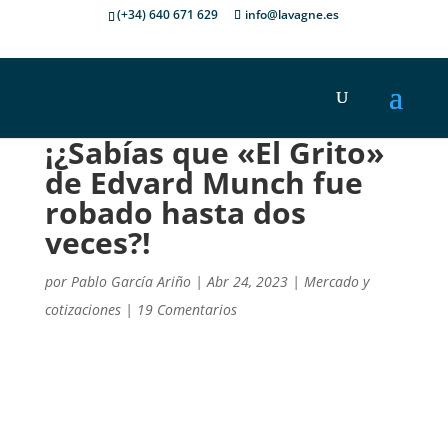
(+34) 640 671 629
info@lavagne.es
¡¿Sabías que «El Grito»
de Edvard Munch fue
robado hasta dos
veces?!
por
Pablo García Ariño
|
Abr 24, 2023
|
Mercado y
cotizaciones
|
19 Comentarios