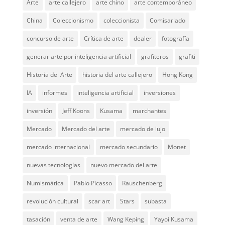
Arte
arte callejero
arte chino
arte contemporáneo
China
Coleccionismo
coleccionista
Comisariado
concurso de arte
Crítica de arte
dealer
fotografía
generar arte por inteligencia artificial
grafiteros
grafiti
Historia del Arte
historia del arte callejero
Hong Kong
IA
informes
inteligencia artificial
inversiones
inversión
Jeff Koons
Kusama
marchantes
Mercado
Mercado del arte
mercado de lujo
mercado internacional
mercado secundario
Monet
nuevas tecnologías
nuevo mercado del arte
Numismática
Pablo Picasso
Rauschenberg
revolución cultural
scar art
Stars
subasta
tasación
venta de arte
Wang Keping
Yayoi Kusama