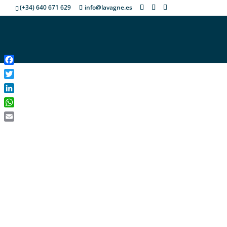
(+34) 640 671 629
info@lavagne.es
Facebook
Twitter
LinkedIn
WhatsApp
Email