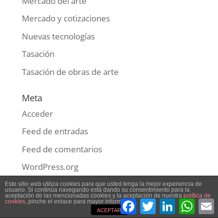
Coleccionismo de Juguetes. Introducción
reviews over at Nigeva
en
Coleccionismo de
Juguetes. Introducción
Categorías
Catalogación
Coleccionismo
Comisariado y coordinación de exposiciones
Compra-venta
Conservación
Formación
Historia del arte
Este sitio web utiliza cookies para que usted tenga la mejor experiencia de
usuario. Si continúa navegando está dando su consentimiento para la
aceptación de las mencionadas cookies y la aceptación de nuestra
política de
Inversión
Facebook
Twitter
LinkedIn
What
cookies
, pinche el enlace para mayor información.
ACEPTAR