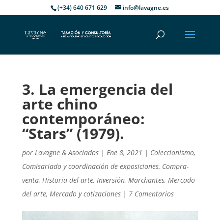
(+34) 640 671 629
info@lavagne.es
3. La emergencia del
arte chino
contemporáneo:
“Stars” (1979).
por
Lavagne & Asociados
|
Ene 8, 2021
|
Coleccionismo
,
Comisariado y coordinación de exposiciones
,
Compra-
venta
,
Historia del arte
,
Inversión
,
Marchantes
,
Mercado
del arte
,
Mercado y cotizaciones
|
7 Comentarios