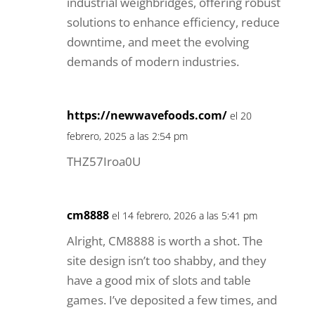
language.
Temp email
el 19 agosto, 2024 a las 5:31 pm
I was just as enthralled by your work as
you were. Your sketch is elegant, and
your written content is sophisticated.
However, you seem concerned about
potentially delivering something
questionable soon. I’m confident you’ll
resolve this issue quickly and return to
your usual high standards.
truck scale price in Iraq
el 15 diciembre,
2024 a las 2:08 am