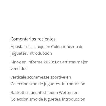
arte-chino-contemporaneo-stars-1979/ [...]
Deja un comentario