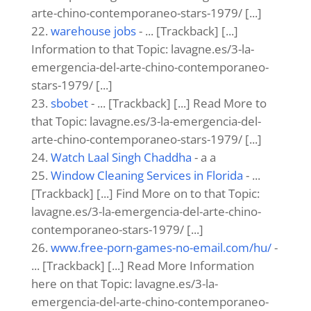
sbo
- ... [Trackback] [...] There you will find
9510 more Information to that Topic:
lavagne.es/3-la-emergencia-del-arte-chino-
contemporaneo-stars-1979/ [...]
สล็อตวอเลท ไม่มีขั้นต่ำ
- ... [Trackback] [...]
Info on that Topic: lavagne.es/3-la-
emergencia-del-arte-chino-contemporaneo-
stars-1979/ [...]
where to get psilocybin mushrooms​
- ...
[Trackback] [...] Here you can find 60321
additional Information on that Topic:
lavagne.es/3-la-emergencia-del-arte-chino-
contemporaneo-stars-1979/ [...]
ccstore ru
- ... [Trackback] [...] Find More
on to that Topic: lavagne.es/3-la-emergencia-
del-arte-chino-contemporaneo-stars-1979/
[...]