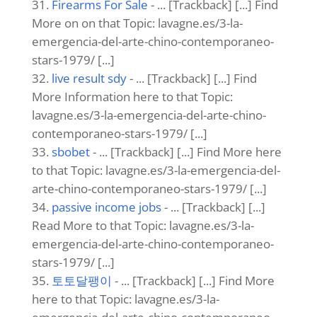
emergencia-del-arte-chino-contemporaneo-
stars-1979/ [...]
https://colourcee.bet/
- ... [Trackback] [...]
There you can find 34645 more Info to that
Topic: lavagne.es/3-la-emergencia-del-arte-
chino-contemporaneo-stars-1979/ [...]
สล็อต pg เว็บตรง
- ... [Trackback] [...] Read
More on that Topic: lavagne.es/3-la-
emergencia-del-arte-chino-contemporaneo-
stars-1979/ [...]
贏家娛樂
- ... [Trackback] [...] Read More
Information here on that Topic: lavagne.es/3-
la-emergencia-del-arte-chino-
contemporaneo-stars-1979/ [...]
Order magic mushroom online Denver
- ...
[Trackback] [...] Read More here to that Topic:
lavagne.es/3-la-emergencia-del-arte-chino-