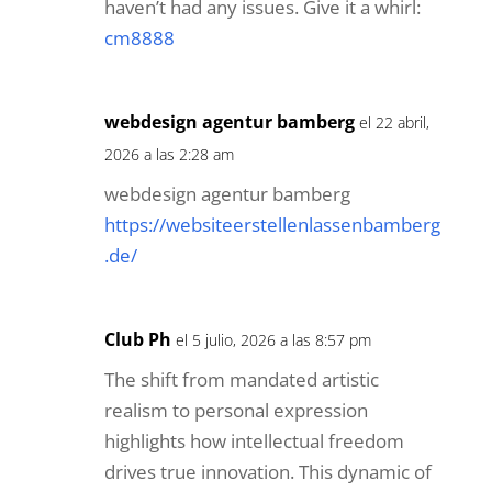
BWER is Iraq’s premier provider of
industrial weighbridges, offering robust
solutions to enhance efficiency, reduce
downtime, and meet the evolving
demands of modern industries.
https://newwavefoods.com/
el 20
febrero, 2025 a las 2:54 pm
THZ57Iroa0U
cm8888
el 14 febrero, 2026 a las 5:41 pm
Alright, CM8888 is worth a shot. The
site design isn’t too shabby, and they
have a good mix of slots and table