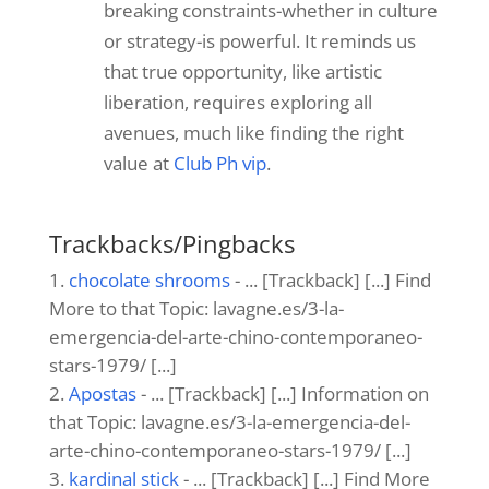
games. I’ve deposited a few times, and
haven’t had any issues. Give it a whirl:
cm8888
webdesign agentur bamberg
el 22 abril,
2026 a las 2:28 am
webdesign agentur bamberg
https://websiteerstellenlassenbamberg
.de/
Club Ph
el 5 julio, 2026 a las 8:57 pm
The shift from mandated artistic
realism to personal expression
highlights how intellectual freedom