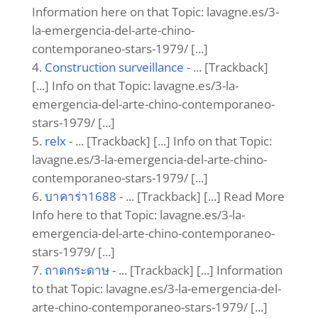
drives true innovation. This dynamic of
breaking constraints-whether in culture
or strategy-is powerful. It reminds us
that true opportunity, like artistic
liberation, requires exploring all
avenues, much like finding the right
value at
Club Ph vip
.
Trackbacks/Pingbacks
chocolate shrooms
- ... [Trackback] [...] Find
More to that Topic: lavagne.es/3-la-
emergencia-del-arte-chino-contemporaneo-
stars-1979/ [...]
Apostas
- ... [Trackback] [...] Information on
that Topic: lavagne.es/3-la-emergencia-del-