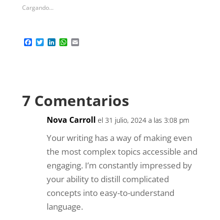
Cargando...
Contenido Relacionado
4. Arte
1. Evolución del Arte y
contemporáneo
del Mercado del arte
chino: La nueva ola
en China.
del ’85
En «Catalogación»
En «Coleccionismo»
2. Historia del arte