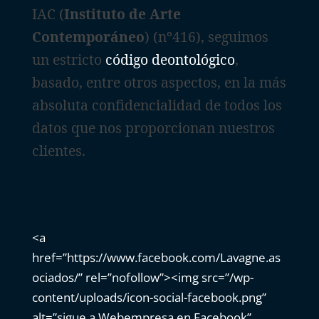
IAC (
Instituto de Arte
Contemporáneo
) (nº416), seguimos
un estricto
código deontológico
,
basado, entre otros aspectos, en la más
absoluta confidencialidad de todos los
datos que nos proporcionan nuestros
clientes.
<a
href=”https://www.facebook.com/Lavagne.as
ociados/” rel=”nofollow”><img src=”/wp-
content/uploads/icon-social-facebook.png”
alt=”sigue a Webempresa en Facebook”