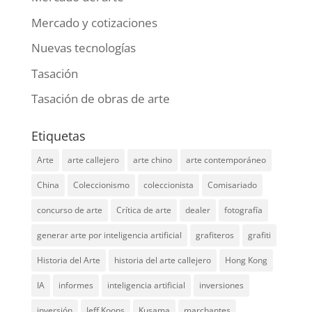
Mercado y cotizaciones
Nuevas tecnologías
Tasación
Tasación de obras de arte
Etiquetas
Arte
arte callejero
arte chino
arte contemporáneo
China
Coleccionismo
coleccionista
Comisariado
concurso de arte
Crítica de arte
dealer
fotografía
generar arte por inteligencia artificial
grafiteros
grafiti
Historia del Arte
historia del arte callejero
Hong Kong
IA
informes
inteligencia artificial
inversiones
inversión
Jeff Koons
Kusama
marchantes