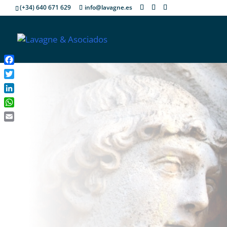
(+34) 640 671 629
info@lavagne.es
Facebook
Twitter
LinkedIn
WhatsApp
Email