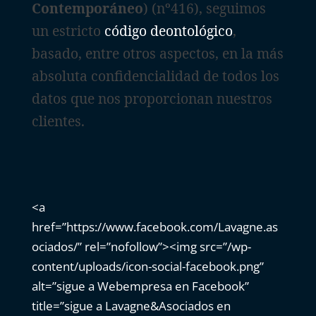
Contemporáneo
) (nº416), seguimos
un estricto
código deontológico
,
basado, entre otros aspectos, en la más
absoluta confidencialidad de todos los
datos que nos proporcionan nuestros
clientes.
<a
href=”https://www.facebook.com/Lavagne.as
ociados/” rel=”nofollow”><img src=”/wp-
content/uploads/icon-social-facebook.png”
alt=”sigue a Webempresa en Facebook”
title=”sigue a Lavagne&Asociados en