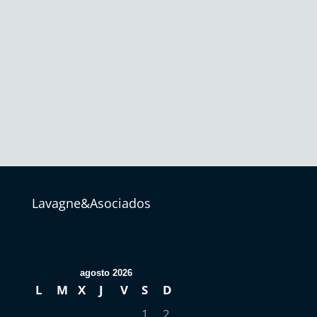
Lavagne&Asociados
agosto 2026
L
M
X
J
V
S
D
1
2