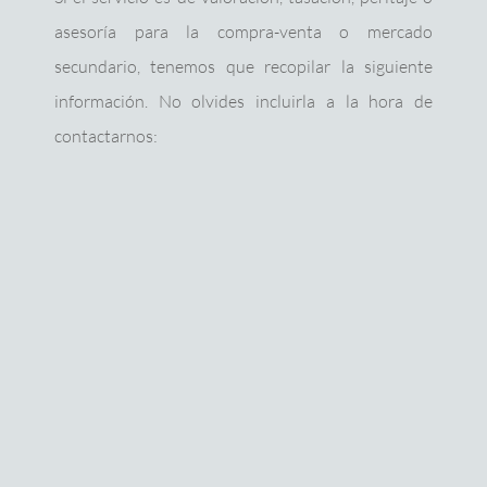
asesoría para la compra-venta o mercado
secundario, tenemos que recopilar la siguiente
información. No olvides incluirla a la hora de
contactarnos:
N
Ficha técnica de la(s) obra(s)
Material, técnica, tamaño, año y autor.
N
Historia
Breve contexto de procedencia de la
obra o de la colección
N
Motivo de la consulta