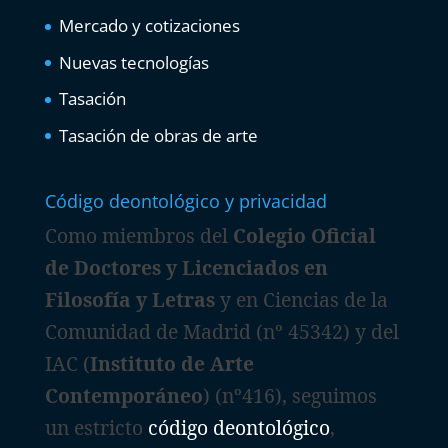
Mercado y cotizaciones
Nuevas tecnologías
Tasación
Tasación de obras de arte
Código deontológico y privacidad
Como miembros del
Colegio Oficial
de Doctores y Licenciados en
Filosofía y Letras
y en Ciencias de la
Comunidad de Madrid (nº 45342) y del
IAC (
Instituto de Arte
Contemporáneo
) (nº416), seguimos
un estricto
código deontológico
,