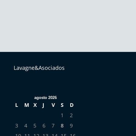
=
10 + 5
Enviar
Lavagne&Asociados
agosto 2026
L
M
X
J
V
S
D
1
2
3
4
5
6
7
8
9
10
11
12
13
14
15
16