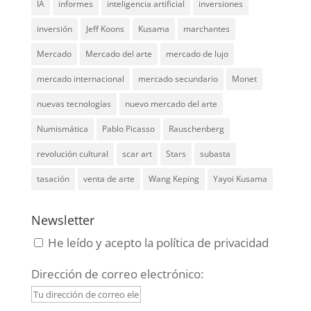
IA
informes
inteligencia artificial
inversiones
inversión
Jeff Koons
Kusama
marchantes
Mercado
Mercado del arte
mercado de lujo
mercado internacional
mercado secundario
Monet
nuevas tecnologías
nuevo mercado del arte
Numismática
Pablo Picasso
Rauschenberg
revolución cultural
scar art
Stars
subasta
tasación
venta de arte
Wang Keping
Yayoi Kusama
Newsletter
He leído y acepto la política de privacidad
Dirección de correo electrónico: