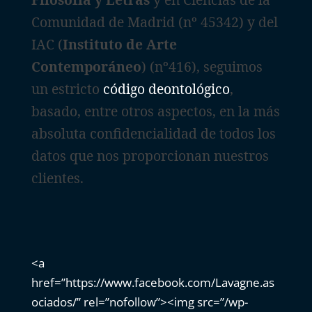
Comunidad de Madrid (nº 45342) y del
IAC (
Instituto de Arte
Contemporáneo
) (nº416), seguimos
un estricto
código deontológico
,
basado, entre otros aspectos, en la más
absoluta confidencialidad de todos los
datos que nos proporcionan nuestros
clientes.
<a
href=”https://www.facebook.com/Lavagne.as
ociados/” rel=”nofollow”><img src=”/wp-