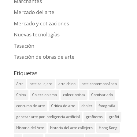
Marchantes
Mercado del arte
Mercado y cotizaciones
Nuevas tecnologías
Tasación
Tasación de obras de arte
Etiquetas
Arte
arte callejero
arte chino
arte contemporáneo
China
Coleccionismo
coleccionista
Comisariado
concurso de arte
Crítica de arte
dealer
fotografía
generar arte por inteligencia artificial
grafiteros
grafiti
Historia del Arte
historia del arte callejero
Hong Kong