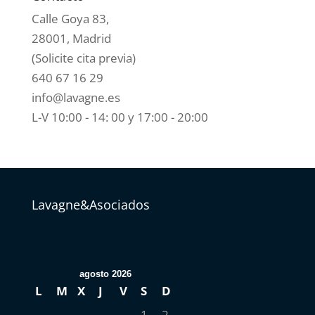
Calle Goya 83,
28001, Madrid
(Solicite cita previa)
640 67 16 29
info@lavagne.es
L-V 10:00 - 14: 00 y 17:00 - 20:00
Lavagne&Asociados
agosto 2026
L
M
X
J
V
S
D
1
2