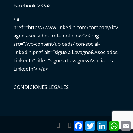
Facebook”></a>
<a
href=”https://www.linkedin.com/company/lav
agne-asociados” rel=”nofollow”><img
src=”/wp-content/uploads/icon-social-
linkedin.png” alt=”sigue a Lavagne&Asociados
LinkedIn” title=”sigue a Lavagne&Asociados
LinkedIn”></a>
CONDICIONES LEGALES
Facebook
Twitter
LinkedIn
What