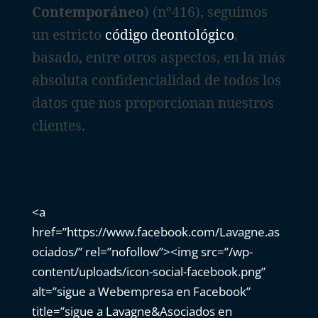
Contemporáneo
) (nº416), seguimos
un estricto
código deontológico
,
basado, entre otros aspectos, en la más
absoluta confidencialidad de todos los
datos que nos proporcionan nuestros
clientes.
<a
href=”https://www.facebook.com/Lavagne.as
ociados/” rel=”nofollow”><img src=”/wp-
content/uploads/icon-social-facebook.png”
alt=”sigue a Webempresa en Facebook”
title=”sigue a Lavagne&Asociados en