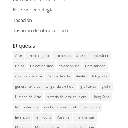
Nuevas tecnologías
Tasación
Tasación de obras de arte
Etiquetas
Arte
arte callejero
arte chino
arte contemporáneo
China
Coleccionismo
coleccionista
Comisariado
concurso de arte
Crítica de arte
dealer
fotografía
generar arte por inteligencia artificial
grafiteros
grafiti
Historia del Arte
historia del arte callejero
Hong Kong
IA
informes
inteligencia artificial
inversiones
inversión
Jeff Koons
Kusama
marchantes
Mercado
Mercado del arte
mercado de lujo