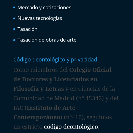
Mercado y cotizaciones
Nuevas tecnologías
Tasación
Tasación de obras de arte
Código deontológico y privacidad
Como miembros del
Colegio Oficial
de Doctores y Licenciados en
Filosofía y Letras
y en Ciencias de la
Comunidad de Madrid (nº 45342) y del
IAC (
Instituto de Arte
Contemporáneo
) (nº416), seguimos
un estricto
código deontológico
,