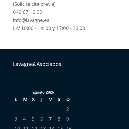
(Solicite cita previa)
640 67 16 29
info@lavagne.es
L-V 10:00 - 14: 00 y 17:00 - 20:00
Lavagne&Asociados
agosto 2026
L
M
X
J
V
S
D
1
2
3
4
5
6
7
8
9
10
11
12
13
14
15
16