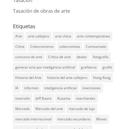
Tasación
Tasación de obras de arte
Etiquetas
Arte
arte callejero
arte chino
arte contemporáneo
China
Coleccionismo
coleccionista
Comisariado
concurso de arte
Crítica de arte
dealer
fotografía
generar arte por inteligencia artificial
grafiteros
grafiti
Historia del Arte
historia del arte callejero
Hong Kong
IA
informes
inteligencia artificial
inversiones
inversión
Jeff Koons
Kusama
marchantes
Mercado
Mercado del arte
mercado de lujo
mercado internacional
mercado secundario
Monet