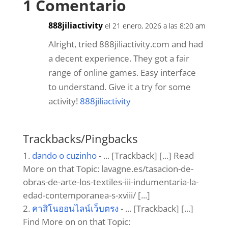
1 Comentario
k
n
p
888jiliactivity
el 21 enero, 2026 a las 8:20 am
Alright, tried 888jiliactivity.com and had
a decent experience. They got a fair
range of online games. Easy interface
to understand. Give it a try for some
activity!
888jiliactivity
Trackbacks/Pingbacks
dando o cuzinho
- ... [Trackback] [...] Read
More on that Topic: lavagne.es/tasacion-de-
obras-de-arte-los-textiles-iii-indumentaria-la-
edad-contemporanea-s-xviii/ [...]
คาสิโนออนไลน์เว็บตรง
- ... [Trackback] [...]
Find More on on that Topic: