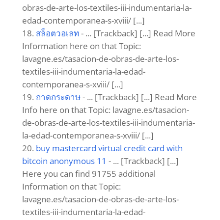
obras-de-arte-los-textiles-iii-indumentaria-la-
edad-contemporanea-s-xviii/ [...]
สล็อตวอเลท
- ... [Trackback] [...] Read More
Information here on that Topic:
lavagne.es/tasacion-de-obras-de-arte-los-
textiles-iii-indumentaria-la-edad-
contemporanea-s-xviii/ [...]
ถาดกระดาษ
- ... [Trackback] [...] Read More
Info here on that Topic: lavagne.es/tasacion-
de-obras-de-arte-los-textiles-iii-indumentaria-
la-edad-contemporanea-s-xviii/ [...]
buy mastercard virtual credit card with
bitcoin anonymous 11
- ... [Trackback] [...]
Here you can find 91755 additional
Information on that Topic:
lavagne.es/tasacion-de-obras-de-arte-los-
textiles-iii-indumentaria-la-edad-