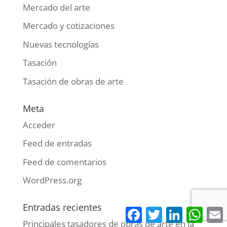
Mercado del arte
Mercado y cotizaciones
Nuevas tecnologías
Tasación
Tasación de obras de arte
Meta
Acceder
Feed de entradas
Feed de comentarios
WordPress.org
Entradas recientes
Facebook
Twitter
LinkedIn
What
Principales tasadores de obras de arte en la