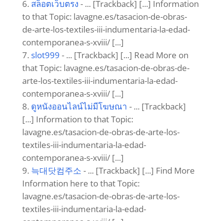
สล็อตเว็บตรง
- ... [Trackback] [...] Information
to that Topic: lavagne.es/tasacion-de-obras-
de-arte-los-textiles-iii-indumentaria-la-edad-
contemporanea-s-xviii/ [...]
slot999
- ... [Trackback] [...] Read More on
that Topic: lavagne.es/tasacion-de-obras-de-
arte-los-textiles-iii-indumentaria-la-edad-
contemporanea-s-xviii/ [...]
ดูหนังออนไลน์ไม่มีโฆษณา
- ... [Trackback]
[...] Information to that Topic:
lavagne.es/tasacion-de-obras-de-arte-los-
textiles-iii-indumentaria-la-edad-
contemporanea-s-xviii/ [...]
늑대닷컴주소
- ... [Trackback] [...] Find More
Information here to that Topic:
lavagne.es/tasacion-de-obras-de-arte-los-
textiles-iii-indumentaria-la-edad-