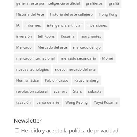
generar arte por inteligencia artificial
grafiteros
grafiti
Historia del Arte
historia del arte callejero
Hong Kong
IA
informes
inteligencia artificial
inversiones
inversión
Jeff Koons
Kusama
marchantes
Mercado
Mercado del arte
mercado de lujo
mercado internacional
mercado secundario
Monet
nuevas tecnologías
nuevo mercado del arte
Numismática
Pablo Picasso
Rauschenberg
revolución cultural
scar art
Stars
subasta
tasación
venta de arte
Wang Keping
Yayoi Kusama
Newsletter
He leído y acepto la política de privacidad