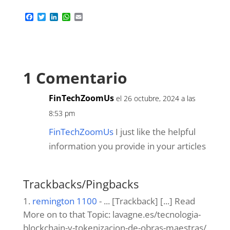
F
T
L
W
E
a
w
i
h
m
c
i
n
a
a
e
t
k
t
i
b
t
e
s
l
o
e
d
A
o
r
I
p
1 Comentario
k
n
p
FinTechZoomUs
el 26 octubre, 2024 a las
8:53 pm
FinTechZoomUs
I just like the helpful
information you provide in your articles
Trackbacks/Pingbacks
remington 1100
- ... [Trackback] [...] Read
More on to that Topic: lavagne.es/tecnologia-
blockchain-y-tokenizacion-de-obras-maestras/