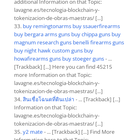
additional Information on that Topic:
lavagne.es/tecnologia-blockchain-y-
tokenizacion-de-obras-maestras/ [...]
buy remingtonarms buy ssauerfirearms
buy bergara arms guns buy chippa guns buy
magnum research guns benelli firearms guns
buy night hawk custom guns buy
howafirearms guns buy stoeger guns
- ...
[Trackback] [...] Here you can find 45215
more Information on that Topic:
lavagne.es/tecnologia-blockchain-y-
tokenizacion-de-obras-maestras/ [...]
สินเชื่อโฉนดที่ดินเปล่า
- ... [Trackback] [...]
Information on that Topic:
lavagne.es/tecnologia-blockchain-y-
tokenizacion-de-obras-maestras/ [...]
y2 mate
- ... [Trackback] [...] Find More
Information here to that Topic: