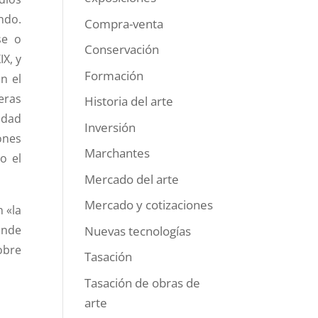
ndo.
Compra-venta
se o
Conservación
IX, y
Formación
n el
eras
Historia del arte
idad
Inversión
ones
Marchantes
o el
Mercado del arte
Mercado y cotizaciones
 «la
onde
Nuevas tecnologías
obre
Tasación
Tasación de obras de
arte