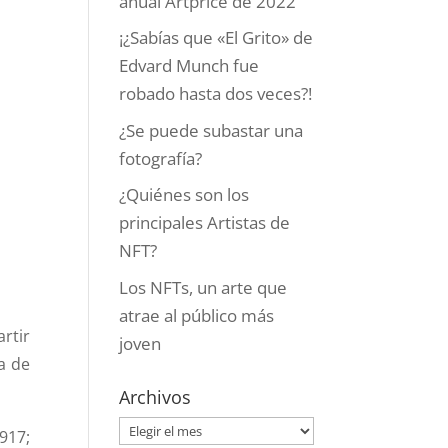
anual Artprice de 2022
¡¿Sabías que «El Grito» de
Edvard Munch fue
robado hasta dos veces?!
¿Se puede subastar una
fotografía?
¿Quiénes son los
principales Artistas de
NFT?
Los NFTs, un arte que
atrae al público más
rtir
joven
a de
Archivos
Archivos
917;