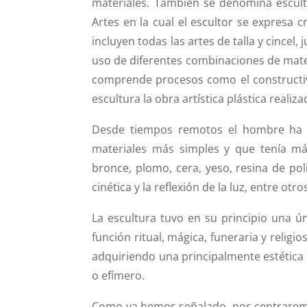
materiales. También se denomina escultu
Artes en la cual el escultor se expresa
incluyen todas las artes de talla y cincel,
uso de diferentes combinaciones de mater
comprende procesos como el constructi
escultura la obra artística plástica realiza
Desde tiempos remotos el hombre ha ten
materiales más simples y que tenía má
bronce, plomo, cera, yeso, resina de poli
cinética y la reflexión de la luz, entre otro
La escultura tuvo en su principio una ú
función ritual, mágica, funeraria y religi
adquiriendo una principalmente estética
o efímero.
Como ya hemos señalado, nos centraremos