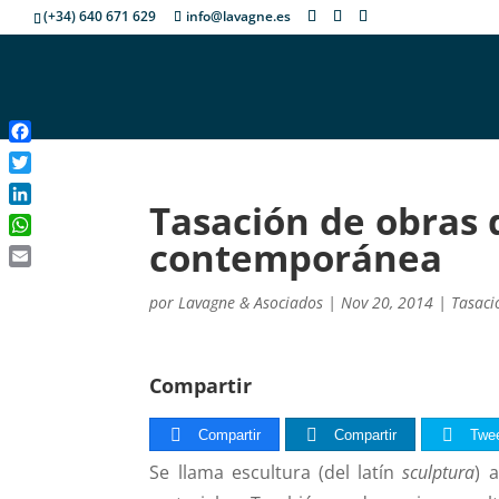
(+34) 640 671 629
info@lavagne.es
Facebook
Twitter
Tasación de obras 
LinkedIn
contemporánea
WhatsApp
Email
por
Lavagne & Asociados
|
Nov 20, 2014
|
Tasaci
Compartir
Compartir
Compartir
Twe
Se llama escultura (del latín
sculptura
) 