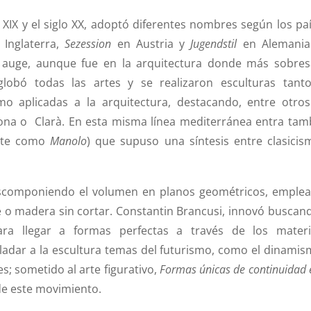
 XIX y el siglo XX, adoptó diferentes nombres según los paí
Inglaterra,
Sezession
en Austria y
Jugendstil
en Alemania
auge, aunque fue en la arquitectura donde más sobresa
obó todas las artes y se realizaron esculturas tant
 aplicadas a la arquitectura, destacando, entre otros
mona o Clarà.
En esta misma línea mediterránea entra tam
nte como
Manolo
) que supuso una síntesis entre clasicis
descomponiendo el volumen en planos geométricos, emple
o madera sin cortar. Constantin Brancusi, innovó buscand
para llegar a formas perfectas a través de los materi
adar a la escultura temas del futurismo, como el dinamis
s; sometido al arte figurativo,
Formas únicas de continuidad 
 de este movimiento.