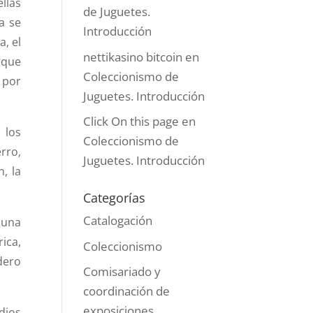
llas
de Juguetes.
a
se
Introducción
a, el
nettikasino bitcoin
en
 que
Coleccionismo de
 por
Juguetes. Introducción
Click On this page
en
 los
Coleccionismo de
rro,
Juguetes. Introducción
, la
Categorías
Catalogación
 una
rica,
Coleccionismo
dero
Comisariado y
coordinación de
exposiciones
dios