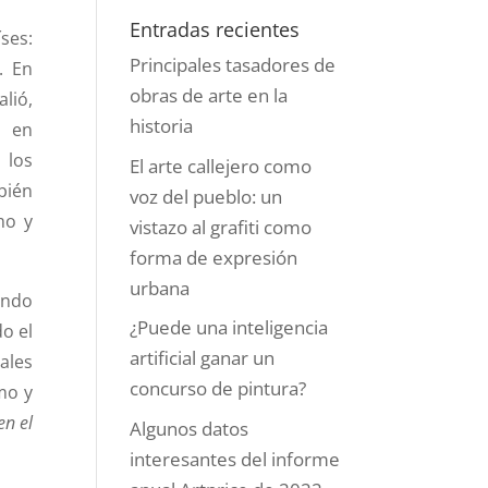
Entradas recientes
ses:
Principales tasadores de
. En
obras de arte en la
lió,
historia
o en
 los
El arte callejero como
bién
voz del pueblo: un
mo y
vistazo al grafiti como
forma de expresión
urbana
ando
¿Puede una inteligencia
o el
artificial ganar un
ales
concurso de pintura?
mo y
en el
Algunos datos
interesantes del informe