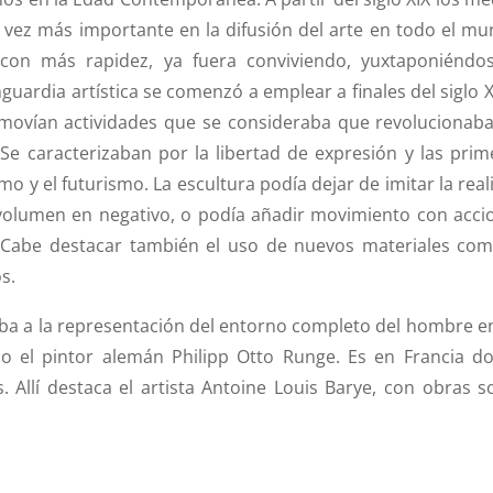
vez más importante en la difusión del arte en todo el mu
 con más rapidez, ya fuera conviviendo, yuxtaponiéndo
guardia artística se comenzó a emplear a finales del siglo X
romovían actividades que se consideraba que revolucionaba
 Se caracterizaban por la libertad de expresión y las prim
o y el futurismo. La escultura podía dejar de imitar la real
el volumen en negativo, o podía añadir movimiento con acci
 Cabe destacar también el uso de nuevos materiales com
os.
aba a la representación del entorno completo del hombre en
o el pintor alemán Philipp Otto Runge. Es en Francia d
 Allí destaca el artista Antoine Louis Barye, con obras s