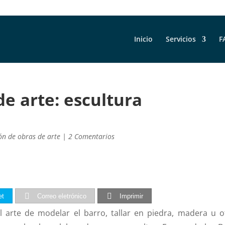
Inicio
Servicios
F
de arte: escultura
ón de obras de arte
|
2 Comentarios
et
Correo eletrónico
Imprimir
al arte de modelar el barro, tallar en piedra,
madera
u o