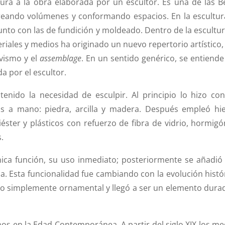
ra a la obra elaborada por un escultor. Es una de las Be
 creando volúmenes y conformando espacios. En la
escultur
 junto con las de fundición y moldeado. Dentro de la escultur
iales y medios ha originado un nuevo repertorio artístico,
vismo y el
assemblage
. En un sentido genérico, se entiende
da por el escultor.
ido la necesidad de esculpir. Al principio lo hizo con
s a mano: piedra, arcilla y madera. Después empleó hie
éster y plásticos con refuerzo de fibra de vidrio, hormigón
s.
nica función, su uso inmediato; posteriormente se añadió
osa. Esta funcionalidad fue cambiando con la evolución histó
 o simplemente ornamental y llegó a ser un elemento dura
 en la Edad Contemporánea. A partir del siglo XIX los me