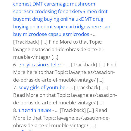
chemist DMT cartsmagic mushroom
sporesmicrodosing for anxiety5 meo dmt
buydmt drug buying online ukDMT drug
buying onlinedmt vape cartridgewhere can i
buy microdose capsulesmicrodos
- ...
[Trackback] [...] Find More to that Topic:
lavagne.es/tasacion-de-obras-de-arte-el-
mueble-vintage/ [...]
en iyi casino siteleri
- ... [Trackback] [...] Find
More here to that Topic: lavagne.es/tasacion-
de-obras-de-arte-el-mueble-vintage/ [...]
sexy girls of youtube
- ... [Trackback] [...]
Read More on that Topic: lavagne.es/tasacion-
de-obras-de-arte-el-mueble-vintage/ [...]
บาคาร่า วอเลท
- ... [Trackback] [...] Read
More to that Topic: lavagne.es/tasacion-de-
obras-de-arte-el-mueble-vintage/ [...]