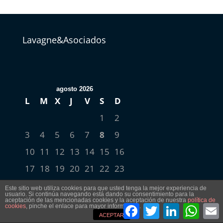
Lavagne&Asociados
agosto 2026
L
M
X
J
V
S
D
1
2
3
4
5
6
7
8
9
10
11
12
13
14
15
16
17
18
19
20
21
22
23
24
25
26
27
28
29
30
Este sitio web utiliza cookies para que usted tenga la mejor experiencia de
usuario. Si continúa navegando está dando su consentimiento para la
aceptación de las mencionadas cookies y la aceptación de nuestra
política de
31
Facebook
Twitter
LinkedIn
What
cookies
, pinche el enlace para mayor información.
ACEPTAR
« Sep