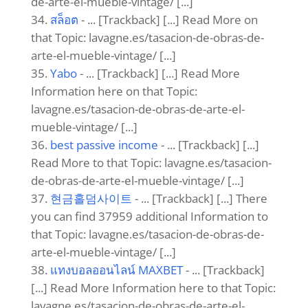
de-arte-el-mueble-vintage/ [...]
สล็อต
- ... [Trackback] [...] Read More on
that Topic: lavagne.es/tasacion-de-obras-de-
arte-el-mueble-vintage/ [...]
Yabo
- ... [Trackback] [...] Read More
Information here on that Topic:
lavagne.es/tasacion-de-obras-de-arte-el-
mueble-vintage/ [...]
best passive income
- ... [Trackback] [...]
Read More to that Topic: lavagne.es/tasacion-
de-obras-de-arte-el-mueble-vintage/ [...]
현금홀덤사이트
- ... [Trackback] [...] There
you can find 37959 additional Information to
that Topic: lavagne.es/tasacion-de-obras-de-
arte-el-mueble-vintage/ [...]
แทงบอลออนไลน์ MAXBET
- ... [Trackback]
[...] Read More Information here to that Topic:
lavagne.es/tasacion-de-obras-de-arte-el-