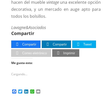
hacen del mueble
vintage
una excelente opción
decorativa, y un mercado en auge apto para
todos los bolsillos.
Lavagne&Asociados
Compartir
Compartir
Compartir
Tweet
Correo eletrónico
Imprimir
Me gusta esto:
Cargando...
F
T
L
W
E
a
w
i
h
m
c
i
n
a
a
e
t
k
t
i
b
t
e
s
l
o
e
d
A