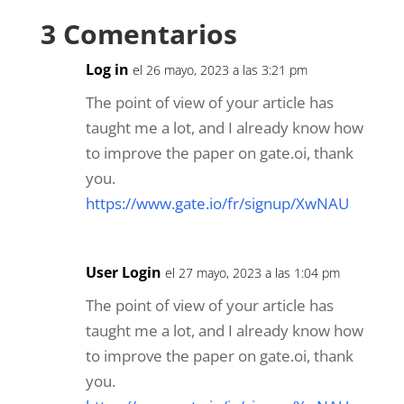
o
r
I
p
3 Comentarios
k
n
p
Log in
el 26 mayo, 2023 a las 3:21 pm
The point of view of your article has
taught me a lot, and I already know how
to improve the paper on gate.oi, thank
you.
https://www.gate.io/fr/signup/XwNAU
User Login
el 27 mayo, 2023 a las 1:04 pm
The point of view of your article has
taught me a lot, and I already know how
to improve the paper on gate.oi, thank
you.