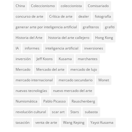
China
Coleccionismo
coleccionista
Comisariado
concurso de arte
Crítica de arte
dealer
fotografía
generar arte por inteligencia artificial
grafiteros
grafiti
Historia del Arte
historia del arte callejero
Hong Kong
IA
informes
inteligencia artificial
inversiones
inversión
Jeff Koons
Kusama
marchantes
Mercado
Mercado del arte
mercado de lujo
mercado internacional
mercado secundario
Monet
nuevas tecnologías
nuevo mercado del arte
Numismática
Pablo Picasso
Rauschenberg
revolución cultural
scar art
Stars
subasta
tasación
venta de arte
Wang Keping
Yayoi Kusama