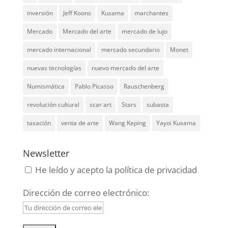
inversión
Jeff Koons
Kusama
marchantes
Mercado
Mercado del arte
mercado de lujo
mercado internacional
mercado secundario
Monet
nuevas tecnologías
nuevo mercado del arte
Numismática
Pablo Picasso
Rauschenberg
revolución cultural
scar art
Stars
subasta
tasación
venta de arte
Wang Keping
Yayoi Kusama
Newsletter
He leído y acepto la política de privacidad
Dirección de correo electrónico: