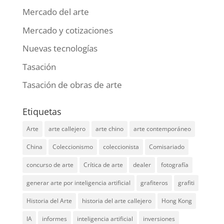
Mercado del arte
Mercado y cotizaciones
Nuevas tecnologías
Tasación
Tasación de obras de arte
Etiquetas
Arte
arte callejero
arte chino
arte contemporáneo
China
Coleccionismo
coleccionista
Comisariado
concurso de arte
Crítica de arte
dealer
fotografía
generar arte por inteligencia artificial
grafiteros
grafiti
Historia del Arte
historia del arte callejero
Hong Kong
IA
informes
inteligencia artificial
inversiones