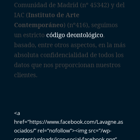
Comunidad de Madrid (nº 45342) y del
IAC (
Instituto de Arte
Contemporáneo
) (nº416), seguimos
un estricto
código deontológico
,
basado, entre otros aspectos, en la más
absoluta confidencialidad de todos los
datos que nos proporcionan nuestros
clientes.
<a
href=”https://www.facebook.com/Lavagne.as
ociados/” rel=”nofollow”><img src=”/wp-
content/uploads/icon-social-facebook.png”