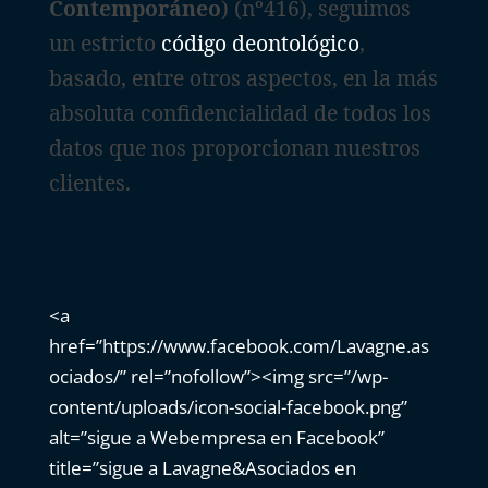
Contemporáneo
) (nº416), seguimos
un estricto
código deontológico
,
basado, entre otros aspectos, en la más
absoluta confidencialidad de todos los
datos que nos proporcionan nuestros
clientes.
<a
href=”https://www.facebook.com/Lavagne.as
ociados/” rel=”nofollow”><img src=”/wp-
content/uploads/icon-social-facebook.png”
alt=”sigue a Webempresa en Facebook”
title=”sigue a Lavagne&Asociados en