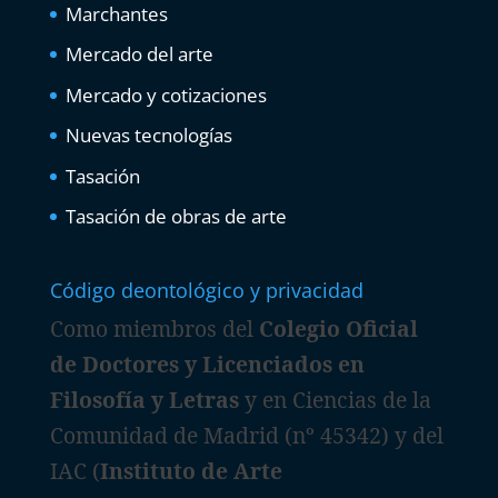
Marchantes
Mercado del arte
Mercado y cotizaciones
Nuevas tecnologías
Tasación
Tasación de obras de arte
Código deontológico y privacidad
Como miembros del
Colegio Oficial
de Doctores y Licenciados en
Filosofía y Letras
y en Ciencias de la
Comunidad de Madrid (nº 45342) y del
IAC (
Instituto de Arte