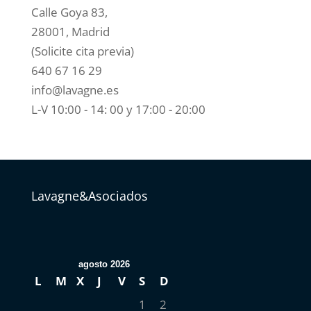
Calle Goya 83,
28001, Madrid
(Solicite cita previa)
640 67 16 29
info@lavagne.es
L-V 10:00 - 14: 00 y 17:00 - 20:00
Lavagne&Asociados
agosto 2026
L
M
X
J
V
S
D
1
2