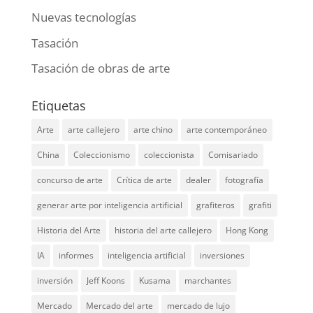
Nuevas tecnologías
Tasación
Tasación de obras de arte
Etiquetas
Arte
arte callejero
arte chino
arte contemporáneo
China
Coleccionismo
coleccionista
Comisariado
concurso de arte
Crítica de arte
dealer
fotografía
generar arte por inteligencia artificial
grafiteros
grafiti
Historia del Arte
historia del arte callejero
Hong Kong
IA
informes
inteligencia artificial
inversiones
inversión
Jeff Koons
Kusama
marchantes
Mercado
Mercado del arte
mercado de lujo