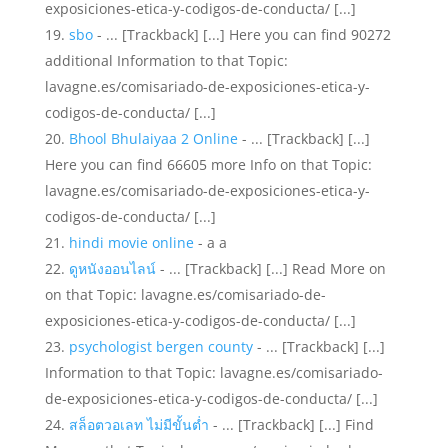
exposiciones-etica-y-codigos-de-conducta/ [...]
sbo
- ... [Trackback] [...] Here you can find 90272
additional Information to that Topic:
lavagne.es/comisariado-de-exposiciones-etica-y-
codigos-de-conducta/ [...]
Bhool Bhulaiyaa 2 Online
- ... [Trackback] [...]
Here you can find 66605 more Info on that Topic:
lavagne.es/comisariado-de-exposiciones-etica-y-
codigos-de-conducta/ [...]
hindi movie online
- a a
ดูหนังออนไลน์
- ... [Trackback] [...] Read More on
on that Topic: lavagne.es/comisariado-de-
exposiciones-etica-y-codigos-de-conducta/ [...]
psychologist bergen county
- ... [Trackback] [...]
Information to that Topic: lavagne.es/comisariado-
de-exposiciones-etica-y-codigos-de-conducta/ [...]
สล็อตวอเลท ไม่มีขั้นต่ำ
- ... [Trackback] [...] Find