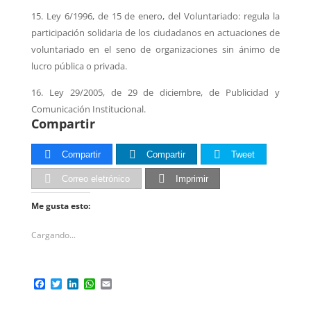
15. Ley 6/1996, de 15 de enero, del Voluntariado: regula la
participación solidaria de los
ciudadanos en actuaciones de
voluntariado en el seno de organizaciones sin ánimo de
lucro
pública o privada.
16. Ley 29/2005, de 29 de diciembre, de Publicidad y
Comunicación Institucional.
Compartir
Compartir
Compartir
Tweet
Correo eletrónico
Imprimir
Me gusta esto:
Cargando...
F
T
L
W
E
a
w
i
h
m
c
i
n
a
a