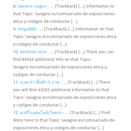
Generic viagra
- ... [Trackback] [...] Information to
that Topic: lavagne.es/comisariado-de-exposiciones-
etica-y-codigos-de-conducta/ [...]
mega888
- ... [Trackback] [...] Information on that
Topic: lavagne.es/comisariado-de-exposiciones-etica-
y-codigos-de-conducta/ [...]
kardinal stick
- ... [Trackback] [...] There you can
find 84543 additional Info on that Topic:
lavagne.es/comisariado-de-exposiciones-etica-y-
codigos-de-conducta/ [...]
บาคาร่า ขั้นต่ำ 5 บาท
- ... [Trackback] [...] There
you will find 43265 additional Information to that
Topic: lavagne.es/comisariado-de-exposiciones-etica-
y-codigos-de-conducta/ [...]
คาสิโนออนไลน์เว็บตรง
- ... [Trackback] [...] Find
More here to that Topic: lavagne.es/comisariado-de-
exposiciones-etica-y-codigos-de-conducta/ [...]