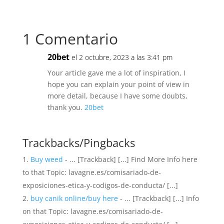
e
t
k
t
i
b
t
e
s
l
o
e
d
A
o
r
I
p
1 Comentario
k
n
p
20bet
el 2 octubre, 2023 a las 3:41 pm
Your article gave me a lot of inspiration, I
hope you can explain your point of view in
more detail, because I have some doubts,
thank you.
20bet
Trackbacks/Pingbacks
Buy weed
- ... [Trackback] [...] Find More Info here
to that Topic: lavagne.es/comisariado-de-
exposiciones-etica-y-codigos-de-conducta/ [...]
buy canik online/buy here
- ... [Trackback] [...] Info
on that Topic: lavagne.es/comisariado-de-