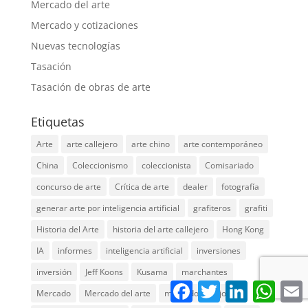
Mercado del arte
Mercado y cotizaciones
Nuevas tecnologías
Tasación
Tasación de obras de arte
Etiquetas
Arte
arte callejero
arte chino
arte contemporáneo
China
Coleccionismo
coleccionista
Comisariado
concurso de arte
Crítica de arte
dealer
fotografía
generar arte por inteligencia artificial
grafiteros
grafiti
Historia del Arte
historia del arte callejero
Hong Kong
IA
informes
inteligencia artificial
inversiones
inversión
Jeff Koons
Kusama
marchantes
Facebook
Twitter
LinkedIn
Whats
E
Mercado
Mercado del arte
mercado de lujo