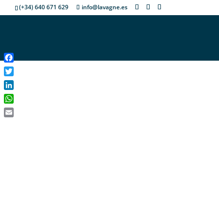
(+34) 640 671 629
info@lavagne.es
Facebook
Twitter
LinkedIn
WhatsApp
Email