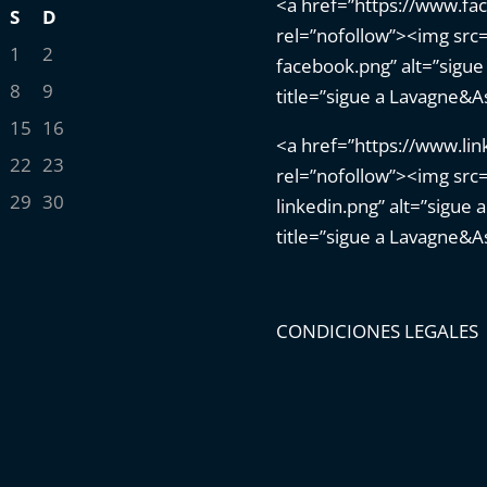
<a href=”https://www.fa
S
D
rel=”nofollow”><img src=
1
2
facebook.png” alt=”sig
8
9
title=”sigue a Lavagne&
15
16
<a href=”https://www.li
22
23
rel=”nofollow”><img src=
29
30
linkedin.png” alt=”sigue
title=”sigue a Lavagne&A
CONDICIONES LEGALES