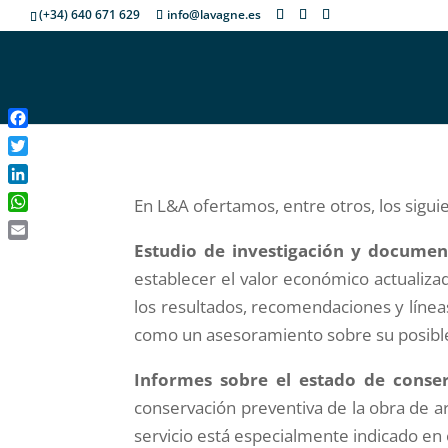
(+34) 640 671 629
info@lavagne.es
Facebook
Twitter
LinkedIn
En L&A ofertamos, entre otros, los siguie
WhatsApp
Email
Estudio de investigación y documen
establecer el valor económico actualiz
los resultados, recomendaciones y líneas
como un asesoramiento sobre su posibl
Informes sobre el estado de conse
conservación preventiva de la obra de a
servicio está especialmente indicado en 