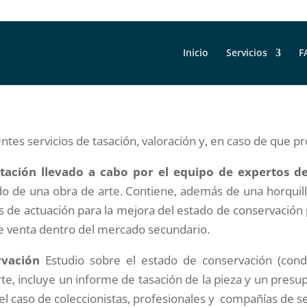
Inicio
Servicios
F
ntes servicios de tasación, valoración y, en caso de que p
tación llevado a cabo por el equipo de expertos d
ado de una obra de arte. Contiene, además de una horqui
 de actuación para la mejora del estado de conservación p
e venta dentro del mercado secundario.
rvación
Estudio sobre el estado de conservación (condit
rte, incluye un informe de tasación de la pieza y un presu
el caso de coleccionistas, profesionales y compañías de s